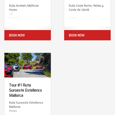
Ruta Andratx Mallorca
Ruta Costa Norte, Palma y
Horas
Costa de Calvià
: 2
Horario:
Horas
de 13:30 y 16:00
: 2
Precio 1 persona / coche:
Precio 1 persona / coche:
100€
100€
Precio 2 personas / coche:
Precio 2 personas / coche:
BOOK NOW
BOOK NOW
118€
118€
Tour #1 Ruta
Suroeste Estellencs
Mallorca
Ruta Suroeste Estellencs
Mallorca
Horas
: 4