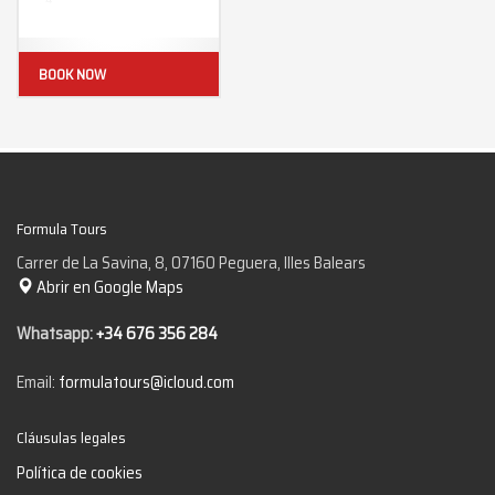
Horario:
de 9:00
Precio 1 persona / coche:
140€
BOOK NOW
Precio 2 personas / coche:
158€
Formula Tours
Carrer de La Savina, 8, 07160 Peguera, Illes Balears
Abrir en Google Maps
Whatsapp:
+34 676 356 284
Email:
formulatours@icloud.com
Cláusulas legales
Política de cookies